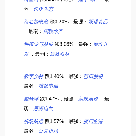
弱：
铁汉生态
海底捞概念
涨3.20%，最强：
双塔食品
，最弱：
国联水产
种植业与林业
涨3.06%，最强：
新农开
发
，最弱：
康欣新材
数字乡村
跌1.40%，最强：
芭田股份
，
最弱：
茂硕电源
磁悬浮
跌1.47%，最强：
新筑股份
，最
弱：
思源电气
机场航运
跌1.57%，最强：
厦门空港
，
最弱：
白云机场