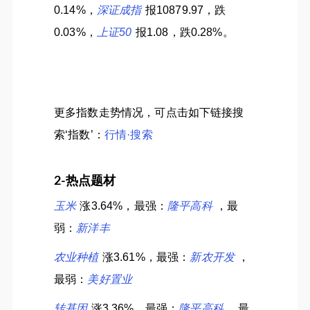
0.14%，
深证成指
报10879.97，跌
0.03%，
上证50
报1.08，跌0.28%。
更多指数走势情况，可点击如下链接搜
索‘指数’：
行情·搜索
2-热点题材
玉米
涨3.64%，最强：
隆平高科
，最
弱：
新洋丰
农业种植
涨3.61%，最强：
新农开发
，
最弱：
美好置业
转基因
涨3.36%，最强：
隆平高科
，最