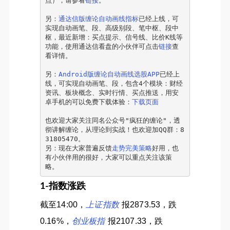
点），请参看
链接
。
另：
通达信版缠论自动画线指标
已经上线，可
实现自动画笔、段、高级别段、笔中枢、段中
枢，最近新增：买点提示、信号线、比价K线等
功能，使用通达信看盘的小伙伴可点击
链接
查
看详情。
另：
Android版缠论自动画线选股APP
已经上
线，可实现自动画笔、段，包含4个模块：财经
资讯、板块概念、实时行情、买点推送，用安
卓手机的可以免费下载体验：
下载页面
也欢迎大家关注同名公众号"疯狂的缠论"，透
彻讲解缠论，从理论到实战！也欢迎加QQ群：8
31805470。
另：现在大家普遍反馈
走势完美策略
好用，也
有小伙伴用的很好，大家可以重点关注该策
略。
1-指数涨跌
截至14:00，
上证指数
报2873.53，跌
0.16%，
创业板指
报2107.33，跌