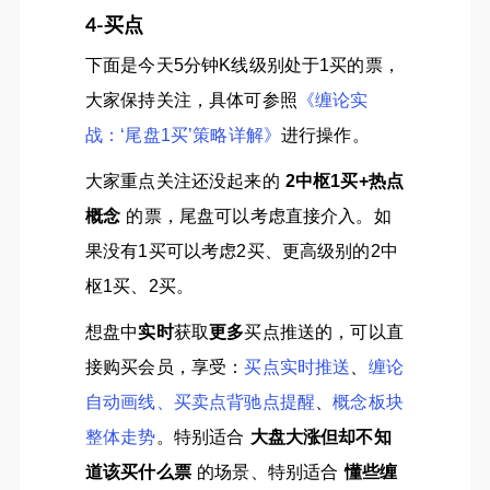
4-买点
下面是今天5分钟K线级别处于1买的票，
大家保持关注，具体可参照
《缠论实
战：‘尾盘1买’策略详解》
进行操作。
大家重点关注还没起来的
2中枢1买+热点
概念
的票，尾盘可以考虑直接介入。如
果没有1买可以考虑2买、更高级别的2中
枢1买、2买。
想盘中
实时
获取
更多
买点推送的，可以直
接购买会员，享受：
买点实时推送
、
缠论
自动画线、买卖点背驰点提醒
、
概念板块
整体走势
。特别适合
大盘大涨但却不知
道该买什么票
的场景、特别适合
懂些缠