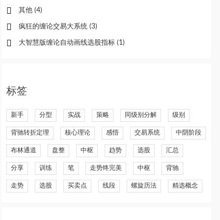
其他
(4)
疯狂的缠论交易大系统
(3)
大智慧版缠论自动画线选股指标
(1)
标签
新手
分型
实战
策略
同级别分解
级别
背驰转折定理
核心理论
感悟
交易系统
中阴阶段
布林通道
盘整
中枢
趋势
选股
汇总
分享
训练
笔
走势终完美
中枢
背驰
走势
选股
买卖点
线段
螺旋历法
精选概念