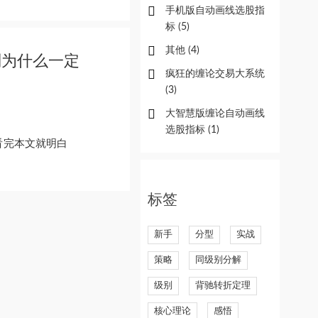
手机版自动画线选股指
标
(5)
其他
(4)
别为什么一定
疯狂的缠论交易大系统
(3)
大智慧版缠论自动画线
选股指标
(1)
看完本文就明白
标签
新手
分型
实战
策略
同级别分解
级别
背驰转折定理
核心理论
感悟