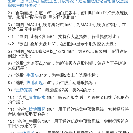
更新、提供源码】画线主图开放修改：通达信版缠论自动画线选股
指标主图可修改了
2）“自动画线_白底.tn6”，为白底版本，使用时“ctrl+D”打开系统设
置、然后从“配色方案”里选择“典雅白”；
3）“副图_MACD积线背离公式.tn6”，为MACD积线顶底指标，在
通达信副图中使用；
4-1）“副图_比价K线.tn6”，支持和大盘指数、行业指数对比；
4-2）“副图_叠加大盘.tn6”，在副图中显示个股对应的大盘；
5）“副图_MACD多级别3_1/2/3.tn6”，为MACD多级别，在通达信
副图中使用；
6）“选股_缠论买点.tn6”，为缠论买点选股指标，筛选当下是缠论
买点的票；
7）“选股_
牛回头
.tn6”，为牛股2次上车选股指标；
8）“选股_
拔地而起
.tn6”，为牛股启动选股指标；
9）“
走势完美
.tn6”，筛选缠论2买、类2买的票；
10）“选股_
青龙吸水
.tn6”，筛选连板之后，回踩后又阳线反包形态
的个股；
11）“条件_
拔地而起
.tn6”，用于通达信盘中预警系统，实时提醒符
合拔地而起形态的票；
12）“条件_牛回头.tn6”，用于通达信盘中预警系统，实时提醒符合
牛回头形态的票；
13）“
走势完美
.tn6”，用于通达信盘中预警系统，实时提醒当下是
2