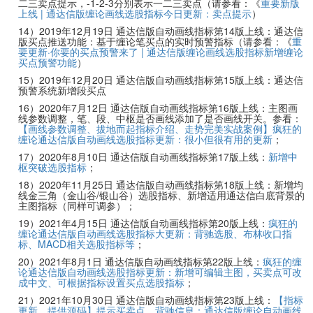
二三卖点提示，-1-2-3分别表示一二三卖点（请参看：《
重要新版
上线 | 通达信版缠论画线选股指标今日更新：卖点提示
）
14）2019年12月19日 通达信版自动画线指标第14版上线：通达信
版买点推送功能：基于缠论笔买点的实时预警指标（请参看：《
重
要更新·你要的买点预警来了 | 通达信版缠论画线选股指标新增缠论
买点预警功能
）
15）2019年12月20日 通达信版自动画线指标第15版上线：通达信
预警系统新增段买点
16）2020年7月12日 通达信版自动画线指标第16版上线：主图画
线参数调整，笔、段、中枢是否画线添加了是否画线开关。参看：
【画线参数调整、拔地而起指标介绍、走势完美实战案例】疯狂的
缠论通达信版自动画线选股指标更新：很小但很有用的更新
；
17）2020年8月10日 通达信版自动画线指标第17版上线：
新增中
枢突破选股指标
；
18）2020年11月25日 通达信版自动画线指标第18版上线：新增均
线金三角（金山谷/银山谷）选股指标、新增适用通达信白底背景的
主图指标（同样可调参）；
19）2021年4月15日 通达信版自动画线指标第20版上线：
疯狂的
缠论通达信版自动画线选股指标大更新：背驰选股、布林收口指
标、MACD相关选股指标等
；
20）2021年8月1日 通达信版自动画线指标第22版上线：
疯狂的缠
论通达信版自动画线选股指标更新：新增可编辑主图，买卖点可改
成中文、可根据指标设置买点选股指标
；
21）2021年10月30日 通达信版自动画线指标第23版上线：
【指标
更新、提供源码】提示买卖点、背驰信息：通达信版缠论自动画线