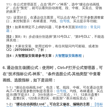
11）在公式管理器页，点击“用户”->"神系"，选中“缠论自动画线
2”，点击“预览”，就可以看到自动画笔、段、中枢、买卖点、背驰
的效果了;
12）设置好后，在通达信主图里，可以点击“Alt+T”打开参数调整窗
口，来控制显示：布林通道、均线、
信号线
、买点提示等功能;
注1：
如果有绑定不上dll的问题，可参考本页面
第8部分：常见问
题
；
注2：
第8）9）步必须分别选择“第10号DLL”、“第9号DLL”，不能选
择其他；
注3：
大家在安装、使用过程中，有任何疑问均可邮箱、或者加
QQ（
2970569347
）了解；
注4：大智慧版安装请参考文章：
大智慧版安装教程
；
6. 通达信主/副图公式：使用时，Ctrl+F打开公式管理器，可
在“技术指标公式-神系”、“条件选股公式-其他类型”中查看
画线、选股指标，如下是说明：
1-1）“缠论自动画线.tn6”，包含：笔、线段、中枢。可在通达信里
ALT+T来设置参数控制是否显示：
信号线
、均线、布林通道、买点
提示(数字提示1、2、3分别表示一二三买点，11、12表示盘整1
买、盘整2买，122表示类2买，前面加“-”表示相应卖点）等；
1-2）
“缠论自动画线2.tn6”，可自定义修改、编辑的主图
：
【指标