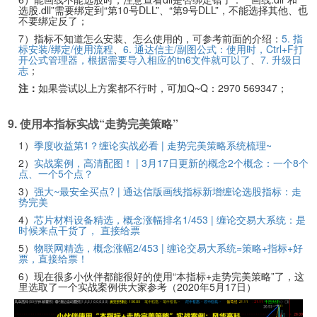
选股.dll”需要绑定到“第10号DLL”、“第9号DLL”，不能选择其他、也
不要绑定反了；
7）指标不知道怎么安装、怎么使用的，可参考前面的介绍：
5. 指
标安装/绑定/使用流程
、
6. 通达信主/副图公式：使用时，Ctrl+F打
开公式管理器，根据需要导入相应的tn6文件就可以了
、
7. 升级日
志
；
注：
如果尝试以上方案都不行时，可加Q~Q：2970 569347；
9. 使用本指标实战“走势完美策略”
1）
季度收益第1？缠论实战必看 | 走势完美策略系统梳理~
2）
实战案例，高清配图！ | 3月17日更新的概念2个概念：一个8个
点、一个5个点？
3）
强大~最安全买点? | 通达信版画线指标新增缠论选股指标：走
势完美
4）
芯片材料设备精选，概念涨幅排名1/453 | 缠论交易大系统：是
时候来点干货了， 直接给票
5）
物联网精选，概念涨幅2/453 | 缠论交易大系统=策略+指标+好
票，直接给票！
6）现在很多小伙伴都能很好的使用“本指标+走势完美策略”了，这
里选取了一个实战案例供大家参考（2020年5月17日）