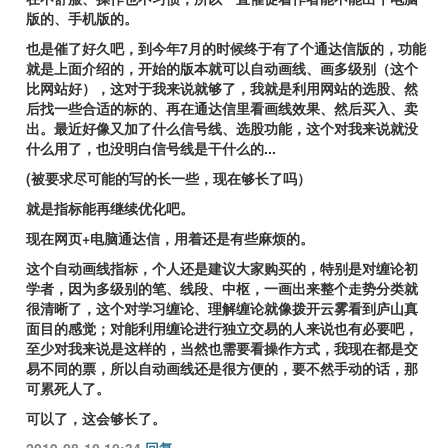
版的、手机版的。
也是催了好久吧，到今年7月的时候终于有了个通达信版的，功能
就是上面介绍的，开始的版本就可以自动画线、画多级别（这个
比网站好），这对于我来说就够了，我就是利用网站的选股、然
后找一些合适的标的、再在通达信里看画线效果、然后买入、卖
出。最近好像又加了什么信号线、选股功能，这个对我来说就没
什么用了，也没明白信号线是干什么的...
(被要求尽可能的写的长一些，现在够长了吗）
就是指标能再继续优化吧。
现在网页+电脑通达信，用着还是有些麻烦的。
这个自动画线指标，个人还是建议大家购买的，特别是对缠论初
学者，因为多级别的笔、线段、中枢，一画出来整个走势分类就
很清晰了，这个对学习缠论、理解缠论就像拨开云雾看到庐山真
面目的感觉；对能利用缠论进行独立交易的人来说也有必要吧，
至少对我来说是这样的，当然也需要看操作方式，我现在都是交
易不同的票，所以自动画线还是很方便的，要不然手动的话，那
可累死人了。
可以了，这会够长了。