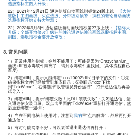
选股指标主图大升级
；
22）2021年12月21日 通达信版自动画线指标第24版上线：
【大智
慧版】主图画线、买点选股、分钟级别预警：疯狂的缠论自动画线
选股指标开始支持大智慧
；
22）2022年6月5日 通达信版自动画线指标第27版上线：
【指标大
升级：全部开放修改】疯狂的缠论通达信缠论画线选股指标主图、
副图、选股指标全部开放修改；
8. 常见问题
1）正常使用的指标，突然不能用了：可能是因为“Crazychanlun_
画线.dll”被杀毒软件隔离了，请到杀毒软件里找回。(具体流程自己
百度)
2）绑定dll时，提示只能绑定“xxx\T0002\dlls”目录下的文件：①先
确保指标文件已经放置到相应目录；②到目录“xxx”下找
到“TdxW.exe”，右键选择“以管理员身份运行”，打开通达信后再尝
试导入；
3）绑定dll时，提示“绑定失败！此DLL装载失败”：关闭通达信，进
入通达信安装目录、双点击里面的“TdxW.exe”重新打开通达信，然
后重新绑定一遍dll；
4）当在不同电脑上使用时，注意到
我的
里“点击解绑”，然后再打开
通达信；
5）有时可能网络不好，可以尝试退出通达信再打开；
6）能画线不能选股时，注意查看dll是否绑定错了：“_画线.dll”和“_