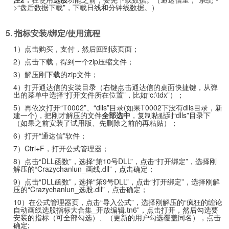
>“盘后数据下载”，下载日线和分钟线数据。）
5. 指标安装/绑定/使用流程
1）点击购买，支付，然后回到该页面；
2）点击下载，得到一个zip压缩文件；
3）解压刚下载的zip文件；
4）打开通达信的安装目录（右键点击通达信的桌面快捷键，从弹
出的菜单中选择“打开文件所在位置”，比如“c:\tdx”）；
5）再依次打开“T0002”、“dlls”目录(如果T0002下没有dlls目录，新
建一个)，把刚才解压的文件
全部选中
，复制粘贴到“dlls”目录下
（如果之前安装了试用版、先删除之前的再粘贴）；
6）打开“通达信”软件；
7）Ctrl+F，打开公式管理器；
8）点击“DLL函数”，选择“第10号DLL”，点击“打开绑定”，选择刚
解压的“Crazychanlun_画线.dll”，点击确定；
9）点击“DLL函数”，选择“第9号DLL”，点击“打开绑定”，选择刚解
压的“Crazychanlun_选股.dll”，点击确定；
10）在公式管理器页，点击“导入公式”，选择刚解压的“疯狂的缠论
自动画线选股指标大合集_开放编辑.tn6”，点击打开，然后勾选要
安装的指标（可全部勾选）、（更新的用户勾选覆盖同名），点击
确定;