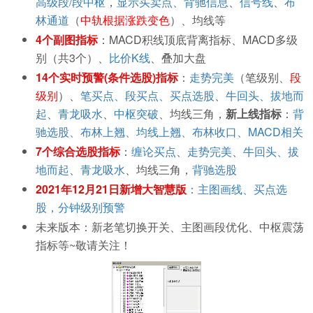
高级段/段中枢
，
显示买卖点、背驰信息
、
信号线
、
布
林通道
（
中轨根据涨跌变色
）、均线等
4个副图指标
：MACD积线顶底背离指标、MACD多级
别（共3个）、
比价K线
、叠加大盘
14个实时预警(条件选股)指标
：
走势完美
（笔级别、
段
级别
）、
笔买点、段买点、买点选股
、
牛回头、拔地而
起
、
青龙吸水
、
中枢突破
、均线三角，
新上线指标
：
背
驰选股、布林上翘、均线上翘、布林收口、MACD相关
7个综合选股指标
：
缠论买点
、
走势完美
、
牛回头、拔
地而起
、
青龙吸水
、均线三角，
背驰选股
2021年12月21日新增大智慧版
：主图画线、买点选
股，分钟级别预警
未来版本：新老笔切换开关、主图画段优化、中枢震荡
指标等~敬请关注！