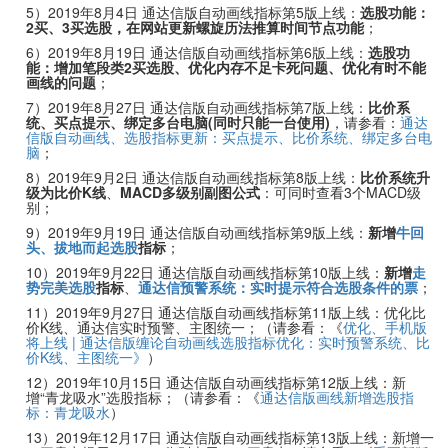
5）2019年8月4日 通达信版自动画线指标第5版上线：
选股功能：
2买、3买选股，在网站更新螺旋历法推算时间节点功能
；
6）2019年8月19日 通达信版自动画线指标第6版上线：
选股功
能：增加笔段类2买选股、优化内存不足卡死问题、优化有时不能
画线的问题
；
7）2019年8月27日 通达信版自动画线指标第7版上线：
比价系
统、买点提示、绑定多台电脑(同时只能一台使用)
，请参看：
通达
信版自动画线、选股指标更新：买点提示、比价系统、绑定多台电
脑
；
8）2019年9月2日 通达信版自动画线指标第8版上线：
比价系统升
级为比价K线
、
MACD多级别副图公式
：可同时查看3个MACD级
别；
9）2019年9月19日 通达信版自动画线指标第9版上线：
新增
牛回
头、拔地而起选股
指标
；
10）2019年9月22日 通达信版自动画线指标第10版上线：
新增
走
势完美选股
指标
、
通达信预警系统：实时提示符合选股条件的票
；
11）2019年9月27日 通达信版自动画线指标第11版上线：优化比
价K线、通达信实时预警、主图统一；（请参看：《
优化、手机版
将上线 | 通达信版缠论自动画线选股指标优化：实时预警系统、比
价K线、主图统一》
）
12）2019年10月15日 通达信版自动画线指标第12版上线：新
增“青龙吸水”选股指标；（请参看：《
通达信版画线新增选股指
标：青龙吸水
）
13）2019年12月17日 通达信版自动画线指标第13版上线：新增一