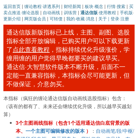
返回首页
|
缠论教程
·
讲透系列
|
财经新闻
|
板块·概念
|
行情·搜索
|
买
卖点推送·缠论选股
|
自动画线
|
训练营
|
通达信版
·
使用教程
|
手机版
·
更新介绍
|
网页版会员
|
可转债
|
我的
·
收藏
·
消息
|
关于
| 登录·注册
通达信版新版指标已上线，主图、副图、选股
指标全部开放编辑，已购买用户可以下载更新
了
点此查看教程
，指标持续优化升级涨价，学
缠用缠的用户觉得早晚都要买的建议早买。
通达信·大智慧软件版本不断升级，后面不一
定能一直兼容指标，本指标会尽可能更新，但
不做保证，介意勿买。
本指标（疯狂的缠论通达信版自动画线选股指标）包含：
（该有的都有了、未来还会继续优化升级，所以越早买越划
算）
3个主图画线指标（包含1个适用通达信白底背景的版
本、
一个主图可编辑修改的版本
）
：
自动画笔/段/中枢/