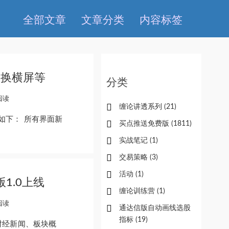
全部文章
文章分类
内容标签
切换横屏等
分类
 阅读
缠论讲透系列
(21)
化如下： 所有界面新
买点推送免费版
(1811)
实战笔记
(1)
交易策略
(3)
活动
(1)
版1.0上线
缠论训练营
(1)
 阅读
通达信版自动画线选股
指标
(19)
：财经新闻、板块概