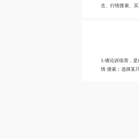
念、行情搜索、买点
1-缠论训练营，
情·搜索；选择某只